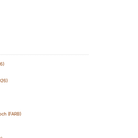
26)
026)
och (FARB)