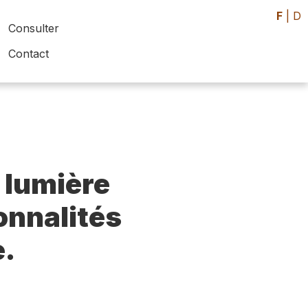
F
|
D
Consulter
Contact
 lumière
sonnalités
e.