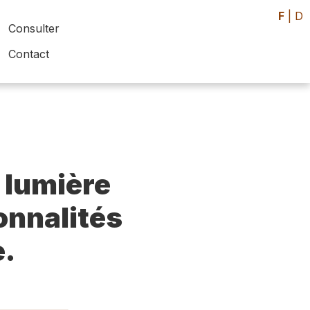
F
|
D
Consulter
Contact
 lumière
sonnalités
e.