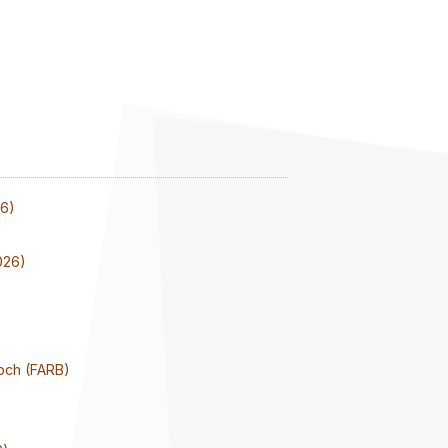
26)
026)
och (FARB)