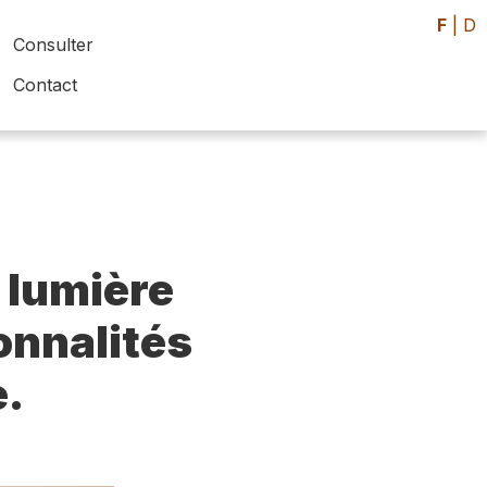
F
|
D
Consulter
Contact
 lumière
sonnalités
e.