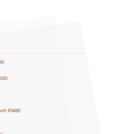
26)
026)
och (FARB)