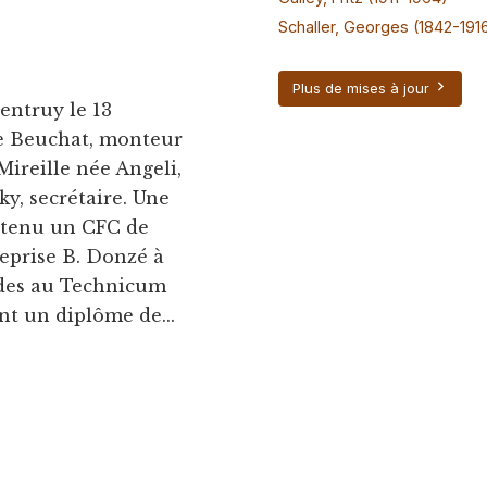
Schaller, Georges (1842-191
Plus de mises à jour
entruy le 13
ce Beuchat, monteur
Mireille née Angeli,
y, secrétaire. Une
obtenu un CFC de
reprise B. Donzé à
udes au Technicum
nt un diplôme de...