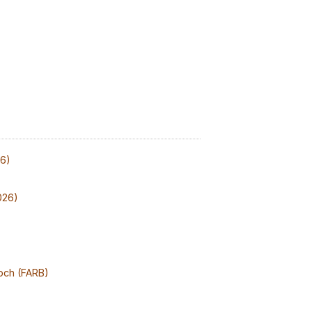
26)
026)
och (FARB)