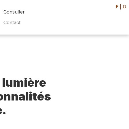
F
|
D
Consulter
Contact
 lumière
sonnalités
e.