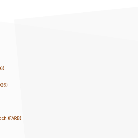
26)
026)
och (FARB)