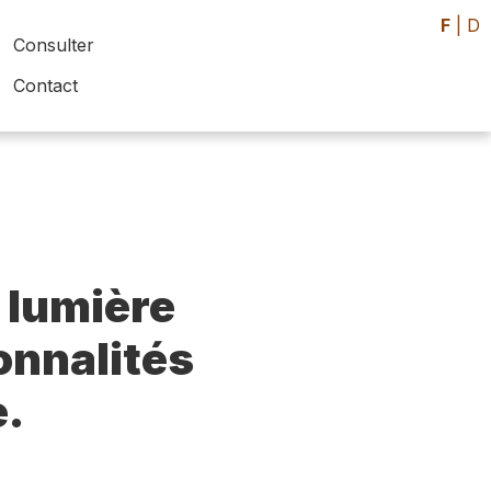
F
|
D
Consulter
Contact
 lumière
sonnalités
e.