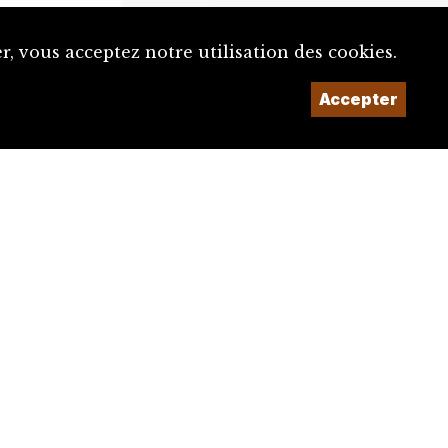
, vous acceptez notre utilisation des cookies.
Accepter
Un projet de la
Imaginé et conçu par
Giorgianni & Moeschler