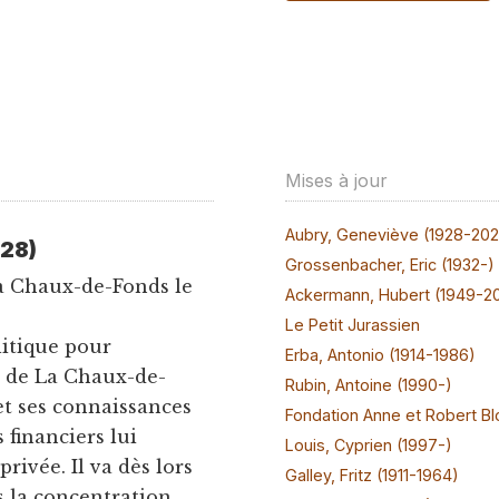
Mises à jour
Aubry, Geneviève (1928-20
928)
Grossenbacher, Eric (1932-)
La Chaux-de-Fonds le
Ackermann, Hubert (1949-2
Le Petit Jurassien
litique pour
Erba, Antonio (1914-1986)
S) de La Chaux-de-
Rubin, Antoine (1990-)
et ses connaissances
Fondation Anne et Robert Bl
 financiers lui
Louis, Cyprien (1997-)
rivée. Il va dès lors
Galley, Fritz (1911-1964)
 la concentration