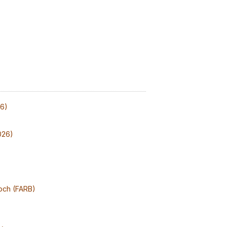
26)
026)
och (FARB)