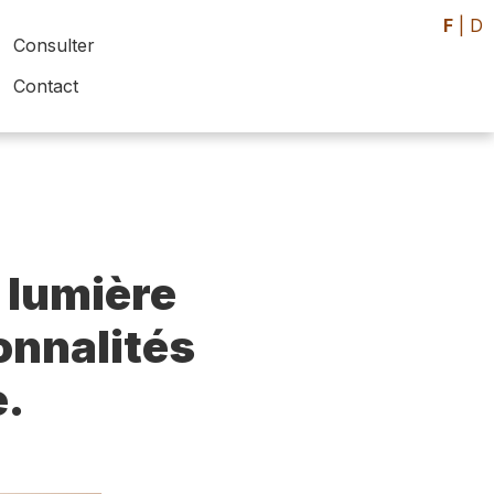
F
|
D
Consulter
Contact
 lumière
sonnalités
e.