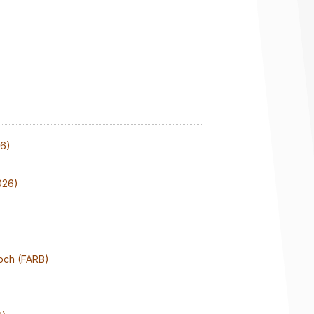
26)
026)
och (FARB)