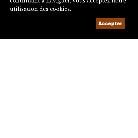
continuant à naviguer, vous acceptez notre
utilisation des cookies.
Accepter
diju@diju.ch
Proposer une notice
Un projet de la