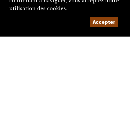
continuant à naviguer, vous acceptez notre
utilisation des cookies.
Accepter
diju@diju.ch
Proposer une notice
Un projet de la