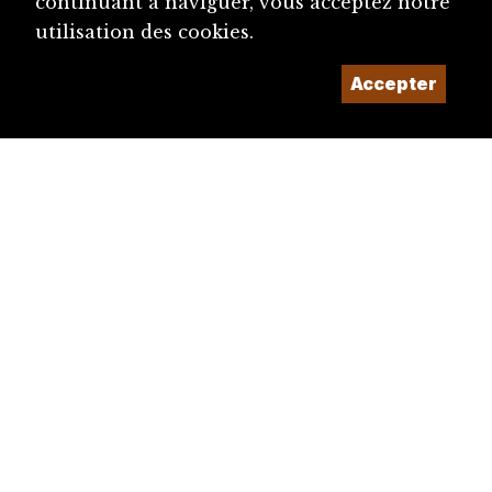
continuant à naviguer, vous acceptez notre
utilisation des cookies.
Accepter
diju@diju.ch
Proposer une notice
Un projet de la