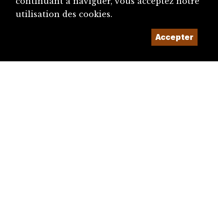
continuant à naviguer, vous acceptez notre
utilisation des cookies.
Accepter
diju@diju.ch
Proposer une notice
Un projet de la