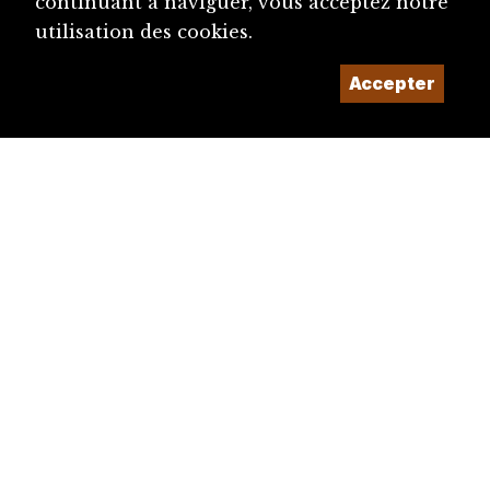
continuant à naviguer, vous acceptez notre
utilisation des cookies.
Accepter
diju@diju.ch
Proposer une notice
Un projet de la