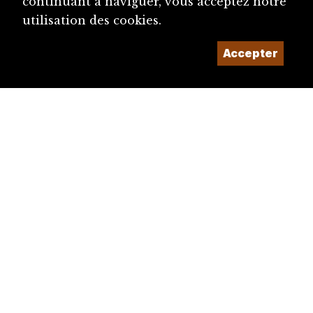
continuant à naviguer, vous acceptez notre
utilisation des cookies.
Accepter
diju@diju.ch
Proposer une notice
Un projet de la