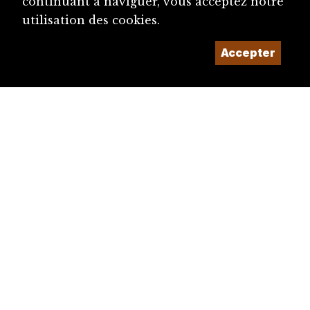
continuant à naviguer, vous acceptez notre
utilisation des cookies.
Accepter
diju@diju.ch
Proposer une notice
Un projet de la