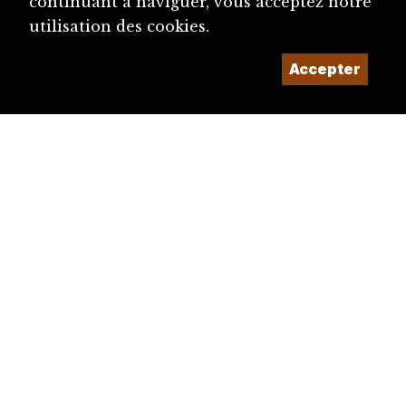
continuant à naviguer, vous acceptez notre
utilisation des cookies.
Accepter
diju@diju.ch
Proposer une notice
Un projet de la