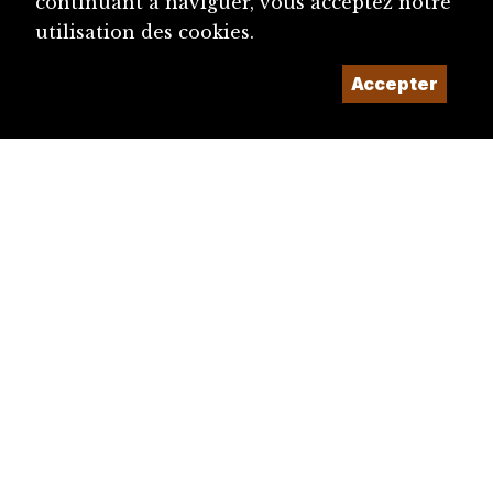
continuant à naviguer, vous acceptez notre
utilisation des cookies.
Accepter
diju@diju.ch
Proposer une notice
Un projet de la