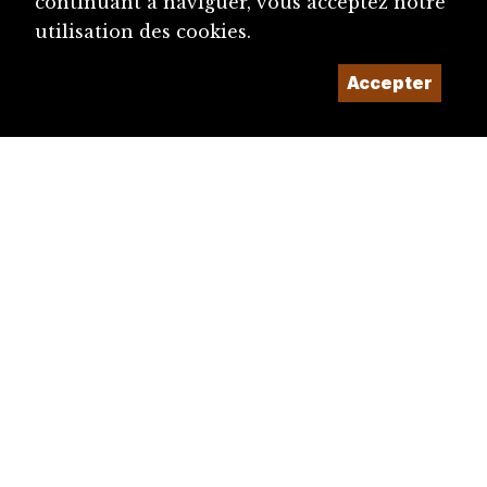
continuant à naviguer, vous acceptez notre
utilisation des cookies.
Accepter
diju@diju.ch
Proposer une notice
Un projet de la