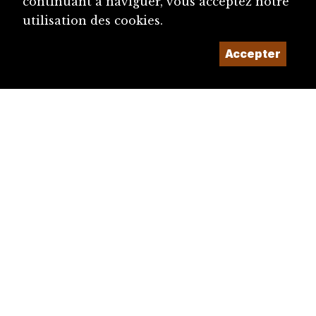
continuant à naviguer, vous acceptez notre
utilisation des cookies.
Accepter
diju@diju.ch
Proposer une notice
Un projet de la