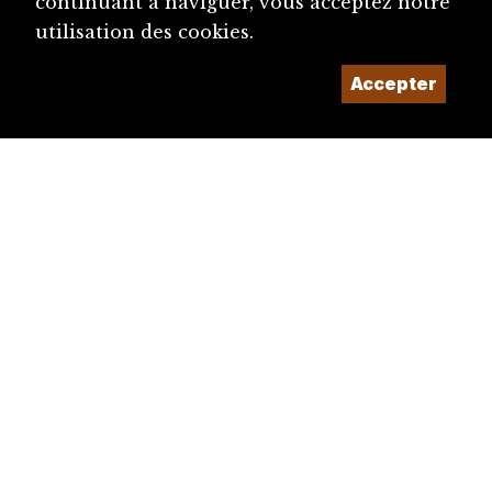
continuant à naviguer, vous acceptez notre
utilisation des cookies.
Accepter
diju@diju.ch
Proposer une notice
Un projet de la