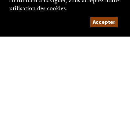
continuant à naviguer, vous acceptez notre
utilisation des cookies.
Accepter
diju@diju.ch
Proposer une notice
Un projet de la