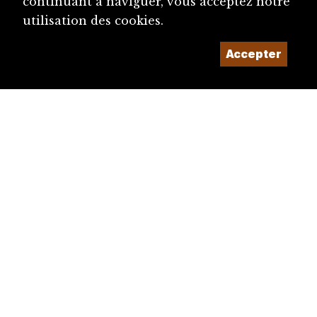
continuant à naviguer, vous acceptez notre
utilisation des cookies.
Accepter
diju@diju.ch
Proposer une notice
Un projet de la