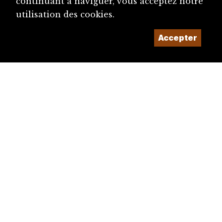
continuant à naviguer, vous acceptez notre
utilisation des cookies.
Accepter
diju@diju.ch
Proposer une notice
Un projet de la