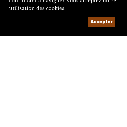
continuant à naviguer, vous acceptez notre
utilisation des cookies.
Accepter
diju@diju.ch
Proposer une notice
Un projet de la