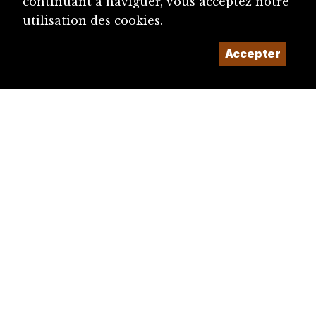
continuant à naviguer, vous acceptez notre
utilisation des cookies.
Accepter
diju@diju.ch
Proposer une notice
Un projet de la