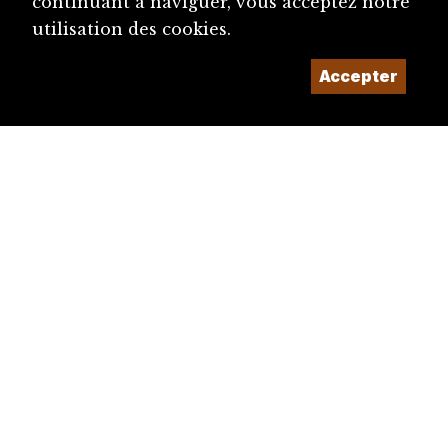
continuant à naviguer, vous acceptez notre
utilisation des cookies.
Accepter
diju@diju.ch
Proposer une notice
Un projet de la