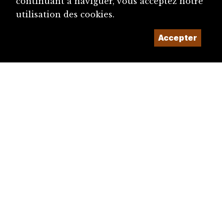
continuant à naviguer, vous acceptez notre
utilisation des cookies.
Accepter
diju@diju.ch
Proposer une notice
Un projet de la