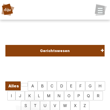
Gerichtswesen
Alles
A
B
C
D
E
F
G
H
I
J
K
L
M
N
O
P
Q
R
S
T
U
V
W
X
Z