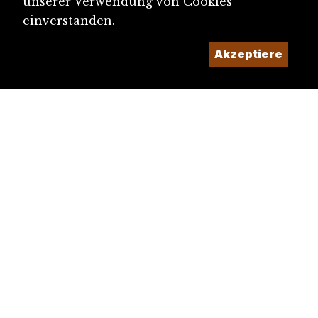
unserer Verwendung von Cookies
einverstanden.
Akzeptiere
diju@diju.ch
Artikel einreichen
Ein Projekt der