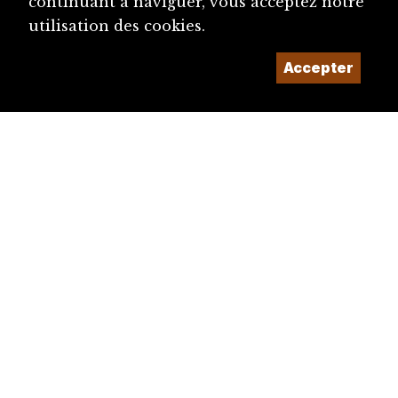
continuant à naviguer, vous acceptez notre
utilisation des cookies.
Accepter
diju@diju.ch
Proposer une notice
Un projet de la