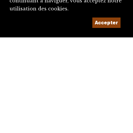
continuant à naviguer, vous acceptez notre
utilisation des cookies.
Accepter
diju@diju.ch
Proposer une notice
Un projet de la