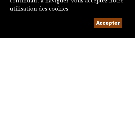
continuant à naviguer, vous acceptez notre
utilisation des cookies.
Accepter
diju@diju.ch
Proposer une notice
Un projet de la