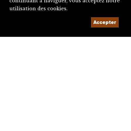
continuant à naviguer, vous acceptez notre
utilisation des cookies.
Accepter
diju@diju.ch
Proposer une notice
Un projet de la