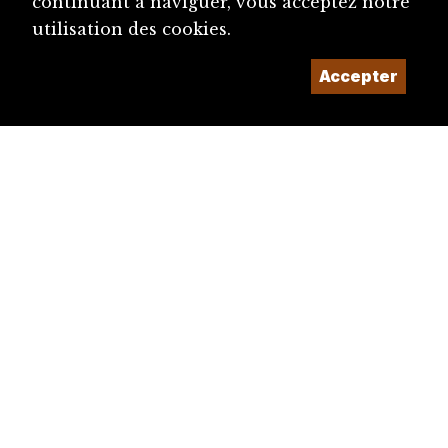
continuant à naviguer, vous acceptez notre
utilisation des cookies.
Accepter
diju@diju.ch
Proposer une notice
Un projet de la