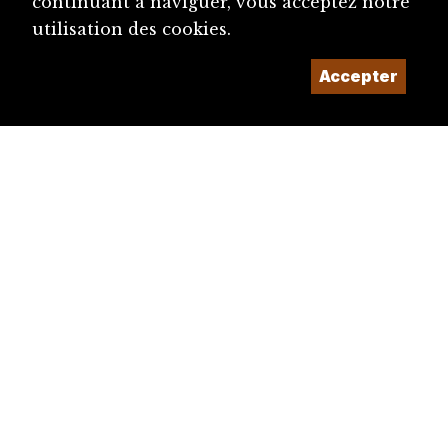
continuant à naviguer, vous acceptez notre
utilisation des cookies.
Accepter
diju@diju.ch
Proposer une notice
Un projet de la