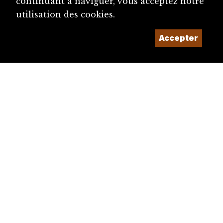
continuant à naviguer, vous acceptez notre
utilisation des cookies.
Accepter
diju@diju.ch
Proposer une notice
Un projet de la