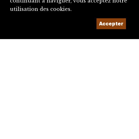
continuant à naviguer, vous acceptez notre
utilisation des cookies.
Accepter
diju@diju.ch
Proposer une notice
Un projet de la