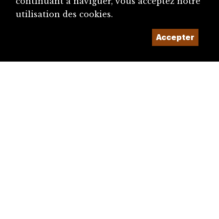
continuant à naviguer, vous acceptez notre
utilisation des cookies.
Accepter
diju@diju.ch
Proposer une notice
Un projet de la