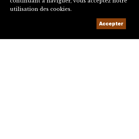
continuant à naviguer, vous acceptez notre
utilisation des cookies.
Accepter
diju@diju.ch
Proposer une notice
Un projet de la