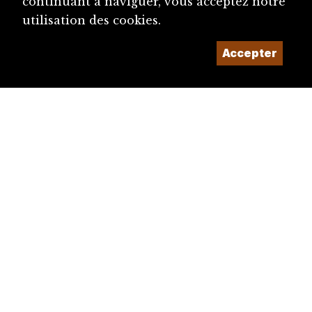
continuant à naviguer, vous acceptez notre
utilisation des cookies.
Accepter
diju@diju.ch
Proposer une notice
Un projet de la