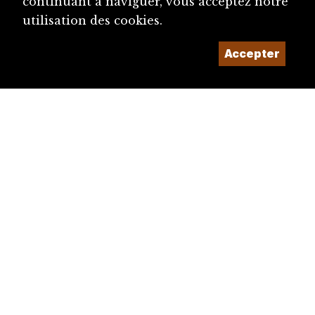
continuant à naviguer, vous acceptez notre
utilisation des cookies.
Accepter
diju@diju.ch
Proposer une notice
Un projet de la