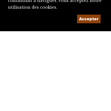
continuant à naviguer, vous acceptez notre
utilisation des cookies.
Accepter
diju@diju.ch
Proposer une notice
Un projet de la