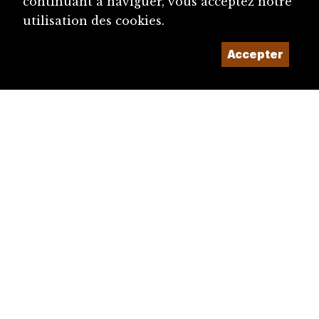
continuant à naviguer, vous acceptez notre
utilisation des cookies.
Accepter
diju@diju.ch
Proposer une notice
Un projet de la