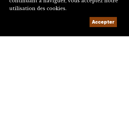
continuant à naviguer, vous acceptez notre
utilisation des cookies.
Accepter
diju@diju.ch
Proposer une notice
Un projet de la