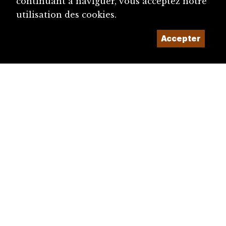
continuant à naviguer, vous acceptez notre
utilisation des cookies.
Accepter
diju@diju.ch
Proposer une notice
Un projet de la