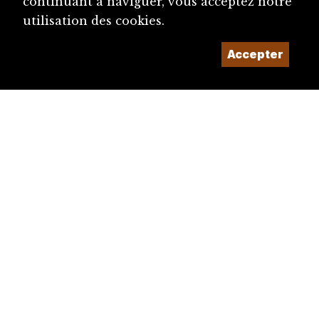
continuant à naviguer, vous acceptez notre
utilisation des cookies.
Accepter
diju@diju.ch
Proposer une notice
Un projet de la