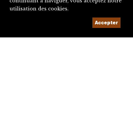
continuant à naviguer, vous acceptez notre
utilisation des cookies.
Accepter
diju@diju.ch
Proposer une notice
Un projet de la