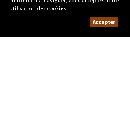
continuant à naviguer, vous acceptez notre
utilisation des cookies.
Accepter
diju@diju.ch
Proposer une notice
Un projet de la