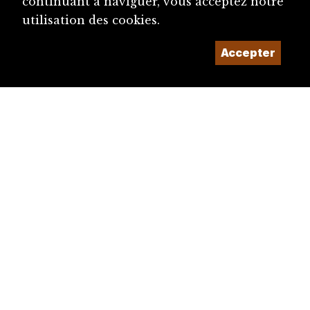
continuant à naviguer, vous acceptez notre
utilisation des cookies.
Accepter
diju@diju.ch
Proposer une notice
Un projet de la