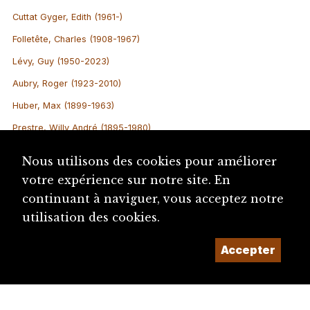
Cuttat Gyger, Edith (1961-)
Folletête, Charles (1908-1967)
Lévy, Guy (1950-2023)
Aubry, Roger (1923-2010)
Huber, Max (1899-1963)
Prestre, Willy André (1895-1980)
Kehrli, Bruno (1922-1977)
Nous utilisons des cookies pour améliorer
Brossard, Michel (1946-)
votre expérience sur notre site. En
Rubin, Antoine (1990-)
continuant à naviguer, vous acceptez notre
utilisation des cookies.
Burri, André (1962-)
Chatelain, Sylviane (1950-)
Accepter