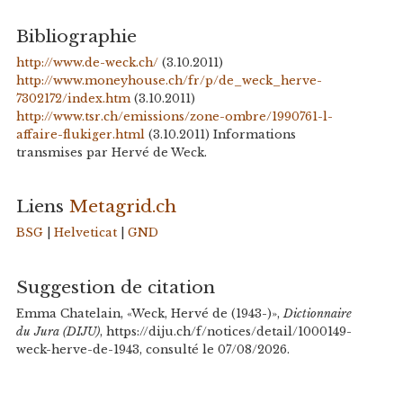
Bibliographie
http://www.de-weck.ch/
(3.10.2011)
http://www.moneyhouse.ch/fr/p/de_weck_herve-
7302172/index.htm
(3.10.2011)
http://www.tsr.ch/emissions/zone-ombre/1990761-l-
affaire-flukiger.html
(3.10.2011) Informations
transmises par Hervé de Weck.
Liens
Metagrid.ch
BSG
|
Helveticat
|
GND
Suggestion de citation
Emma Chatelain, «Weck, Hervé de (1943-)»,
Dictionnaire
du Jura (DIJU)
, https://diju.ch/f/notices/detail/1000149-
weck-herve-de-1943, consulté le 07/08/2026.