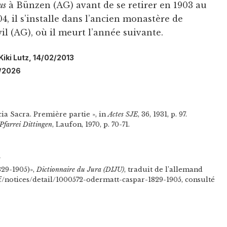
us
à Bünzen (AG) avant de se retirer en 1903 au
4, il s’installe dans l’ancien monastère de
l (AG), où il meurt l’année suivante.
 Kiki Lutz, 14/02/2013
7/2026
ia Sacra. Première partie », in
Actes SJE
, 36, 1931, p. 97.
 Pfarrei Dittingen
, Laufon, 1970, p. 70-71.
n
829-1905)»,
Dictionnaire du Jura (DIJU)
, traduit de l’allemand
h/f/notices/detail/1000572-odermatt-caspar-1829-1905, consulté