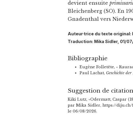
devient ensuite
primissari
Bleichenberg (SO). En 190
Gnadenthal vers Niederwi
Auteur·trice du texte original:
Traduction: Mika Sidler, 01/0
Bibliographie
Eugène Folletête, « Raurac
Paul Lachat,
Geschichte der
Suggestion de citatio
Kiki Lutz, «Odermatt, Caspar (1
par Mika Sidler, https://diju.c
le 06/08/2026.