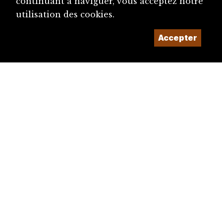
continuant à naviguer, vous acceptez notre
utilisation des cookies.
Accepter
diju@diju.ch
Proposer une notice
Un projet de la